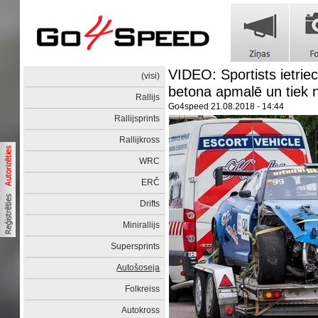
VIDEO: Sportists ietrie
(visi)
betona apmalē un tiek 
Rallijs
Go4speed
21.08.2018 - 14:44
Rallijsprints
Rallijkross
WRC
ERČ
Drifts
Minirallijs
Supersprints
Autošoseja
Folkreiss
Autokross