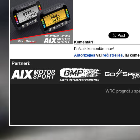
Komentāri
Pašlaik komentāru nav!
Autorizējies
vai
reģistrējies
, lai kom
Partneri:
WRC prognožu spē