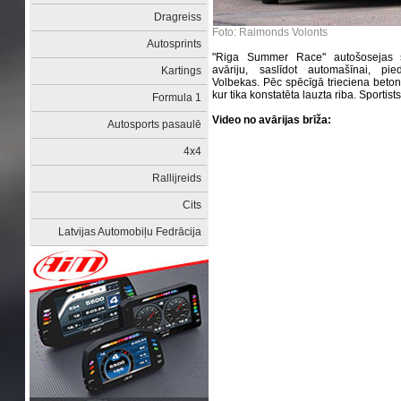
Dragreiss
Foto: Raimonds Volonts
Autosprints
"Riga Summer Race" autošosejas s
avāriju, saslīdot automašīnai, pied
Kartings
Volbekas. Pēc spēcīgā trieciena beton
kur tika konstatēta lauzta riba. Sportis
Formula 1
Video no avārijas brīža:
Autosports pasaulē
4x4
Rallijreids
Cits
Latvijas Automobiļu Fedrācija