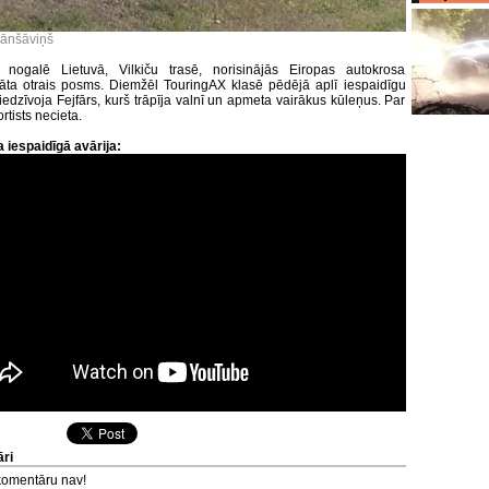
rānšāviņš
 nogalē Lietuvā, Vilkiču trasē, norisinājās Eiropas autokrosa
ta otrais posms. Diemžēl TouringAX klasē pēdējā aplī iespaidīgu
iedzīvoja Fejfārs, kurš trāpīja valnī un apmeta vairākus kūleņus. Par
ortists necieta.
a iespaidīgā avārija:
ri
komentāru nav!