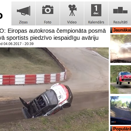
O: Eiropas autokrosa čempionāta posmā
Jaunāka
vā sportists piedzīvo iespaidīgu avāriju
ed
04.06.2017 - 20:39
Populārā