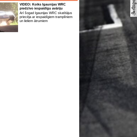
VIDEO: Koiks Igaunijas WRC
piedzīvo iespaidīgu avāriju
Arī šogad Igaunijas WRC skatītājus
priecēja ar iespaidīgiem tramplīniem
un lieliem ātrumiem