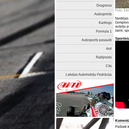
Dragreiss
Foto: Ek
Autosprints
Nedēļas
čempionā
Kartings
avāriju p
laimi, sp
Formula 1
Sportist
Autosports pasaulē
4x4
Rallijreids
Cits
Latvijas Automobiļu Fedrācija
Komentā
Pašlaik 