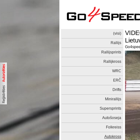
VIDE
(visi)
Lietu
Rallijs
Go4spe
Rallijsprints
Rallijkross
WRC
ERČ
Drifts
Minirallijs
Supersprints
Autošoseja
Folkreiss
Autokross