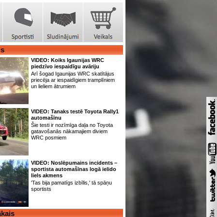
is
VIDEO: Koiks Igaunijas WRC
piedzīvo iespaidīgu avāriju
Arī šogad Igaunijas WRC skatītājus
priecēja ar iespaidīgiem tramplīniem
un lieliem ātrumiem
VIDEO: Tanaks testē Toyota Rally1
automašīnu
Šie testi ir nozīmīga daļa no Toyota
gatavošanās nākamajiem diviem
WRC posmiem
VIDEO: Noslēpumains incidents –
sportista automašīnas logā ielido
liels akmens
'Tas bija pamatīgs izbīlis,' tā spāņu
sportists
kais