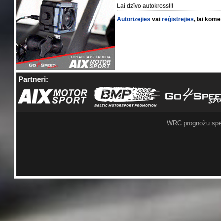
Lai dzīvo autokross!!!
Autorizējies
vai
reģistrējies
, lai kom
Partneri:
WRC prognožu spē