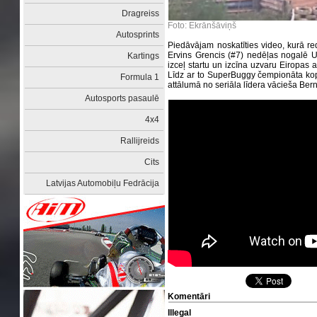
Dragreiss
Foto: Ekrānšāviņš
Autosprints
Piedāvājam noskatīties video, kurā re
Ervins Grencis (#7) nedēļas nogalē Un
Kartings
izceļ startu un izcīna uzvaru Eiropas
Līdz ar to SuperBuggy čempionāta kop
Formula 1
attālumā no seriāla līdera vācieša Ber
Autosports pasaulē
4x4
Rallijreids
Cits
Latvijas Automobiļu Fedrācija
Komentāri
Illegal