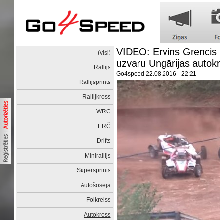
VIDEO: Ervins Grencis i
(visi)
uzvaru Ungārijas auto
Rallijs
Go4speed
22.08.2016 - 22:21
Rallijsprints
Rallijkross
WRC
ERČ
Drifts
Minirallijs
Supersprints
Autošoseja
Folkreiss
Autokross