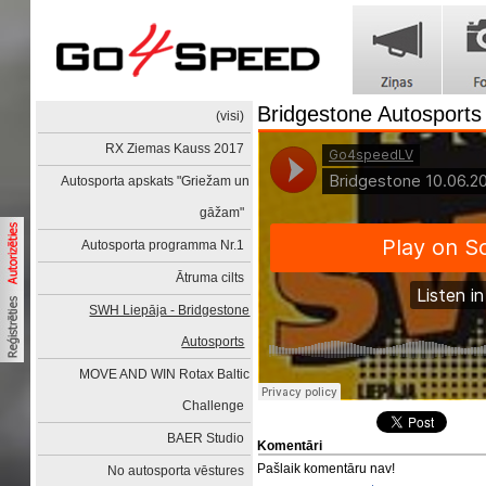
Bridgestone Autosports
(visi)
RX Ziemas Kauss 2017
Autosporta apskats "Griežam un
gāžam"
Autosporta programma Nr.1
Ātruma cilts
SWH Liepāja - Bridgestone
Autosports
MOVE AND WIN Rotax Baltic
Challenge
BAER Studio
Komentāri
Pašlaik komentāru nav!
No autosporta vēstures