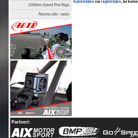
Autorizējies
vai
reģistrējies
, lai kom
1000km Grand Prix Riga
Ātruma cilts - radio
Partneri: