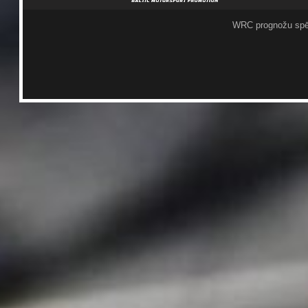
WRC prognožu spē