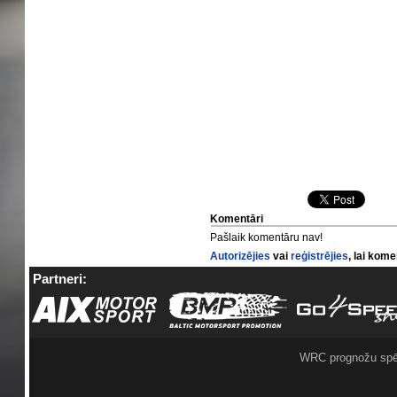
Komentāri
Pašlaik komentāru nav!
Autorizējies
vai
reģistrējies
, lai kom
Partneri:
WRC prognožu spē