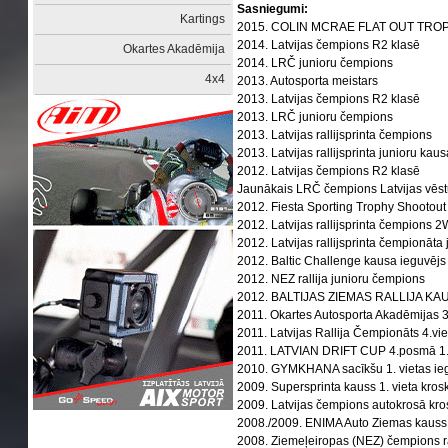
Sasniegumi:
Kartings
2015. COLIN MCRAE FLAT OUT TROP
2014. Latvijas čempions R2 klasē
Okartes Akadēmija
2014. LRČ junioru čempions
4x4
2013. Autosporta meistars
2013. Latvijas čempions R2 klasē
2013. LRČ junioru čempions
2013. Latvijas rallijsprinta čempions
2013. Latvijas rallijsprinta junioru kau
2012. Latvijas čempions R2 klasē
Jaunākais LRČ čempions Latvijas vēst
2012. Fiesta Sporting Trophy Shootout 
2012. Latvijas rallijsprinta čempions
2012. Latvijas rallijsprinta čempionāta
2012. Baltic Challenge kausa ieguvēj
2012. NEZ rallija junioru čempions
2012. BALTIJAS ZIEMAS RALLIJA KAUS
2011. Okartes Autosporta Akadēmijas 3
2011. Latvijas Rallija Čempionāts 4.v
2011. LATVIAN DRIFT CUP 4.posmā 1.
2010. GYMKHANA sacīkšu 1. vietas ie
2009. Supersprinta kauss 1. vieta kro
2009. Latvijas čempions autokrosā kr
2008./2009. ENIMA Auto Ziemas kauss
2008. Ziemeļeiropas (NEZ) čempions ra