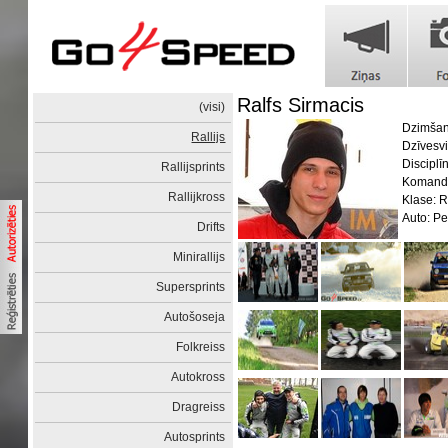
Ralfs Sirmacis
(visi)
Dzimšan
Rallijs
Dzīvesvi
Disciplīn
Rallijsprints
Komanda
Rallijkross
Klase: 
Auto: P
Drifts
Minirallijs
Supersprints
Autošoseja
Folkreiss
Autokross
Dragreiss
Autosprints