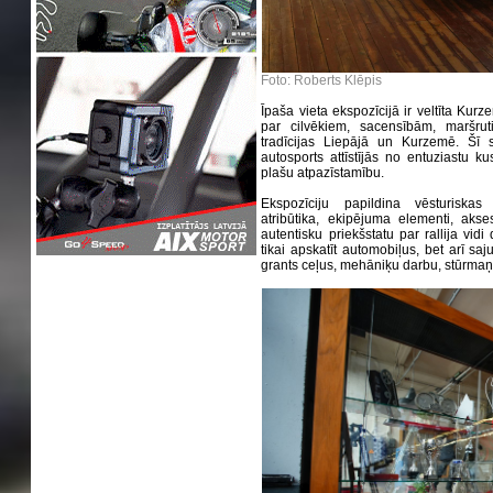
Foto: Roberts Klēpis
Īpaša vieta ekspozīcijā ir veltīta Ku
par cilvēkiem, sacensībām, maršrut
tradīcijas Liepājā un Kurzemē. Šī s
autosports attīstījās no entuziastu 
plašu atpazīstamību.
Ekspozīciju papildina vēsturiskas 
atribūtika, ekipējuma elementi, akse
autentisku priekšstatu par rallija vid
tikai apskatīt automobiļus, bet arī saj
grants ceļus, mehāniķu darbu, stūrmaņ