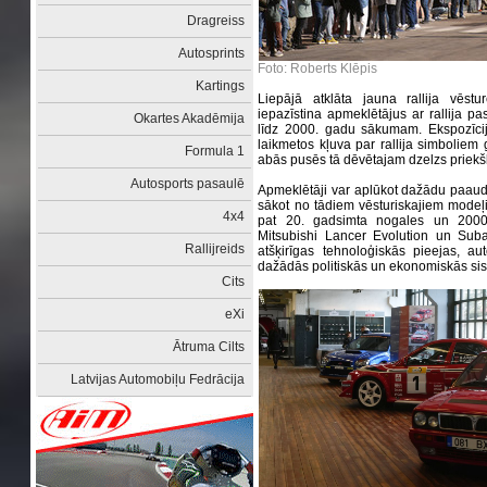
Dragreiss
Autosprints
Foto: Roberts Klēpis
Kartings
Liepājā atklāta jauna rallija vēst
iepazīstina apmeklētājus ar rallija pa
Okartes Akadēmija
līdz 2000. gadu sākumam. Ekspozīcij
laikmetos kļuva par rallija simbolie
Formula 1
abās pusēs tā dēvētajam dzelzs priek
Autosports pasaulē
Apmeklētāji var aplūkot dažādu paaudž
sākot no tādiem vēsturiskajiem mode
4x4
pat 20. gadsimta nogales un 200
Mitsubishi Lancer Evolution un Suba
Rallijreids
atšķirīgas tehnoloģiskās pieejas, aut
dažādās politiskās un ekonomiskās si
Cits
eXi
Ātruma Cilts
Latvijas Automobiļu Fedrācija