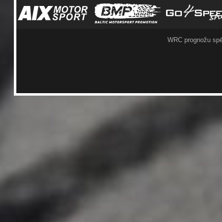
WRC prognožu spē