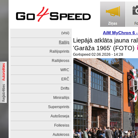
AiM MyChron 6 
(visi)
Liepājā atklāta jauna ral
Rallijs
'Garāža 1965' (FOTO)
Rallijsprints
Go4speed
02.06.2026 - 14:28
Rallijkross
WRC
ERČ
Drifts
Minirallijs
Supersprints
Autošoseja
Folkreiss
Autokross