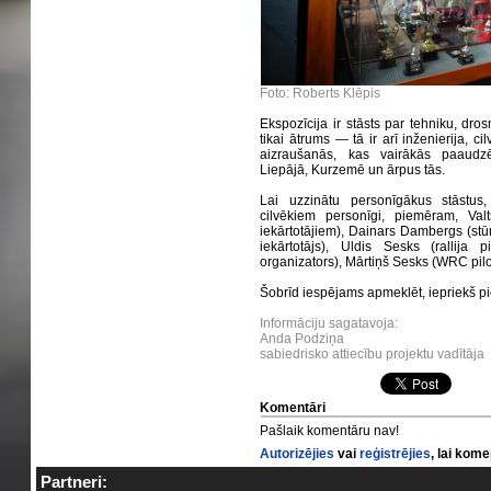
Foto: Roberts Klēpis
Ekspozīcija ir stāsts par tehniku, dros
tikai ātrums — tā ir arī inženierija, ci
aizraušanās, kas vairākās paaudzē
Liepājā, Kurzemē un ārpus tās.
Lai uzzinātu personīgākus stāstus,
cilvēkiem personīgi, piemēram, Val
iekārtotājiem), Dainars Dambergs (stūr
iekārtotājs), Uldis Sesks (rallija pi
organizators), Mārtiņš Sesks (WRC pilot
Šobrīd iespējams apmeklēt, iepriekš 
Informāciju sagatavoja:
Anda Podziņa
sabiedrisko attiecību projektu vadītāja
Komentāri
Pašlaik komentāru nav!
Autorizējies
vai
reģistrējies
, lai kom
Partneri: