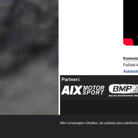
Komentā
Pašlaik 
Autorizē
Partneri:
Mēs izmantojam sīkfailus, lai uzlabotu jūsu pārlūkoš