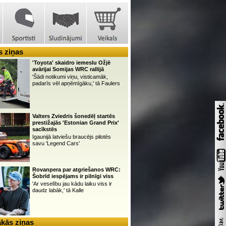
 ziņas
'Toyota' skaidro iemeslu Ožjē
avārijai Somijas WRC rallijā
'Šādi notikumi viņu, visticamāk,
padarīs vēl apņēmīgāku,' tā Faulers
Valters Zviedris šonedēļ startēs
prestižajās 'Estonian Grand Prix'
sacīkstēs
Igaunijā latviešu braucējs pilotēs
savu 'Legend Cars'
Rovanpera par atgriešanos WRC:
Šobrīd iespējams ir pilnīgi viss
'Ar veselību jau kādu laiku viss ir
daudz labāk,' tā Kalle
kās ziņas