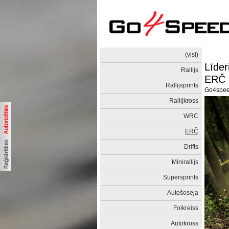
(visi)
Līder
Rallijs
ERČ 
Rallijsprints
Go4spe
Rallijkross
WRC
ERČ
Drifts
Minirallijs
Supersprints
Autošoseja
Folkreiss
Autokross