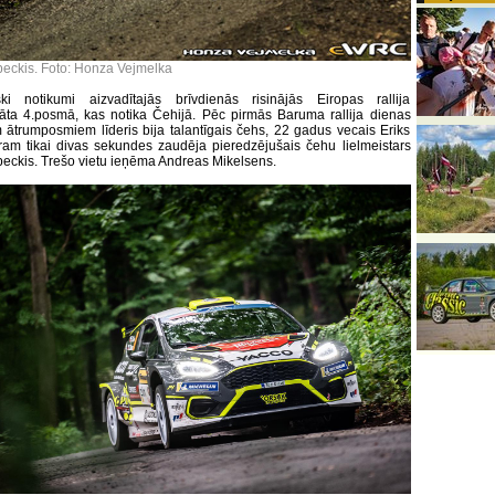
eckis. Foto: Honza Vejmelka
ski notikumi aizvadītajās brīvdienās risinājās Eiropas rallija
ta 4.posmā, kas notika Čehijā. Pēc pirmās Baruma rallija dienas
 ātrumposmiem līderis bija talantīgais čehs, 22 gadus vecais Eriks
ram tikai divas sekundes zaudēja pieredzējušais čehu lielmeistars
eckis. Trešo vietu ieņēma Andreas Mikelsens.