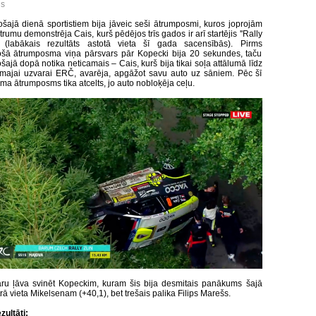
is
šajā dienā sportistiem bija jāveic seši ātrumposmi, kuros joprojām
ātrumu demonstrēja Cais, kurš pēdējos trīs gados ir arī startējis ''Rally
'' (labākais rezultāts astotā vieta šī gada sacensībās). Pirms
šā ātrumposma viņa pārsvars pār Kopecki bija 20 sekundes, taču
ajā dopā notika neticamais – Cais, kurš bija tikai soļa attālumā līdz
rmajai uzvarai ERČ, avarēja, apgāžot savu auto uz sāniem. Pēc šī
ma ātrumposms tika atcelts, jo auto nobloķēja ceļu.
ru ļāva svinēt Kopeckim, kuram šis bija desmitais panākums šajā
Otrā vieta Mikelsenam (+40,1), bet trešais palika Filips Marešs.
ezultāti: