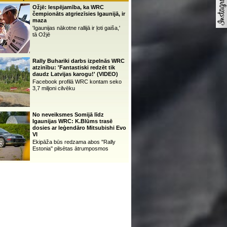
Ožjē: Iespējamība, ka WRC
čempionāts atgriezīsies Igaunijā, ir
maza
'Igaunijas nākotne rallijā ir ļoti gaiša,'
tā Ožjē
Rally Buhariki darbs izpelnās WRC
atzinību: 'Fantastiski redzēt tik
daudz Latvijas karogu!' (VIDEO)
Facebook profilā WRC kontam seko
3,7 miljoni cilvēku
No neveiksmes Somijā līdz
Igaunijas WRC: K.Blūms trasē
dosies ar leģendāro Mitsubishi Evo
VI
Ekipāža būs redzama abos ''Rally
Estonia'' pilsētas ātrumposmos