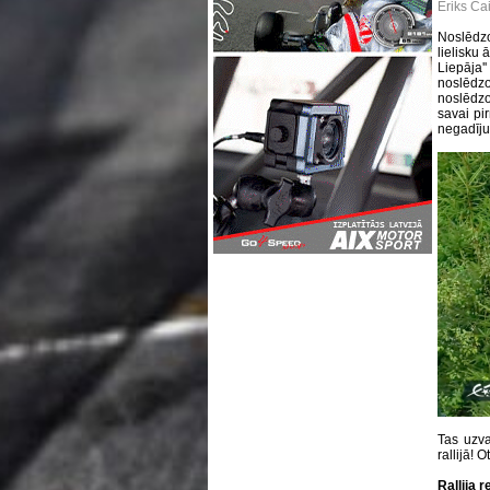
Eriks Ca
Noslēdzo
lielisku 
Liepāja
noslēdzo
noslēdzoš
savai pi
negadīju
Tas uzva
rallijā! 
Rallija r