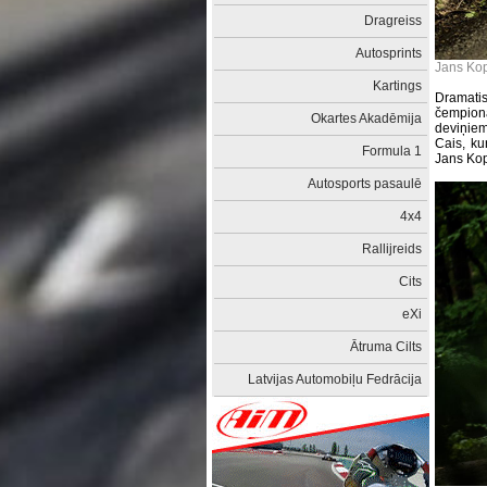
Dragreiss
Autosprints
Jans Kop
Kartings
Dramati
čempionā
Okartes Akadēmija
deviņiem
Cais, ku
Formula 1
Jans Kop
Autosports pasaulē
4x4
Rallijreids
Cits
eXi
Ātruma Cilts
Latvijas Automobiļu Fedrācija