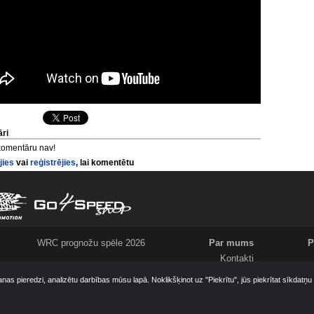
ri
komentāru nav!
jies
vai
reģistrējies
, lai komentētu
WRC prognožu spēle 2026
Par mums
P
Kontakti
Meklējam
anas pieredzi, analizētu darbības mūsu lapā. Noklikšķinot uz "Piekrītu", jūs piekrītat sīkdatņ
Komanda
Ziņo par jaunumiem!