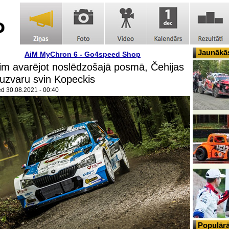
Jaunākās
AiM MyChron 6 - Go4speed Shop
im avarējot noslēdzošajā posmā, Čehijas
uzvaru svin Kopeckis
ed
30.08.2021 - 00:40
Populārā