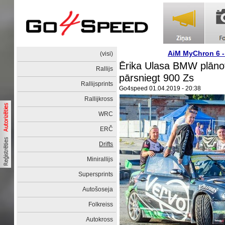
AiM MyChron 6 
(visi)
Ērika Ulasa BMW plānot
Rallijs
pārsniegt 900 Zs
Rallijsprints
Go4speed
01.04.2019 - 20:38
Rallijkross
WRC
ERČ
Drifts
Minirallijs
Supersprints
Autošoseja
Folkreiss
Autokross