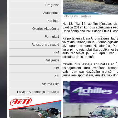
Dragreiss
Autosprints
Foto: Olafs Ezertēvs
Kartings
No 12. līdz 14. aprīlim Ķīpsalas izs
Exotica 2019”, kur būs aplūkojams esošā
Okartes Akadēmija
Drifta čempiona PRO klasē Ērika Ulasa
Formula 1
Kā portālam atklāja Andris Žīgurs, tad 
vairākus uzlabojumus – tehnoloģisku
Autosports pasaulē
aizmuguri no kompozītmateriāla. Pa
kuru pirmo reizi plašāka publika varēs
4x4
auto redzēsiet jau 20. aprīlī, kad B
oficiālais drifta treniņš.
Rallijreids
Izstādē būs iespēja aprunāties ar Ē
risinājumiem, kuru ieviešanā, izmant
Cits
pats, gan par dažādām niansēm dri
jaunajiem sportistiem, kuri tikai sāk do
eXi
Ātruma Cilts
Latvijas Automobiļu Fedrācija