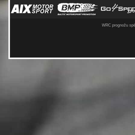
WRC prognožu spē