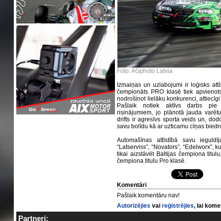
Foto: AGphoto Latvia
Izmaiņas un uzlabojumi ir loģisks att
čempionāts PRO klasē tiek apvienots
nodrošinot lielāku konkurenci, attiecīgi
Pašlaik notiek aktīvs darbs pie 
risinājumiem, jo plānotā jauda varēt
drifts ir agresīvs sporta veids un, do
savu bolīdu kā ar uzticamu cīņas biedru
Automašīnas attīstībā savu ieguldīju
“Latserviss”, “Novators”, “Edelworx”, k
tikai aizstāvēt Baltijas čempiona titul
čempiona titulu Pro klasē.
Komentāri
Pašlaik komentāru nav!
Autorizējies
vai
reģistrējies
, lai kom
Partneri: