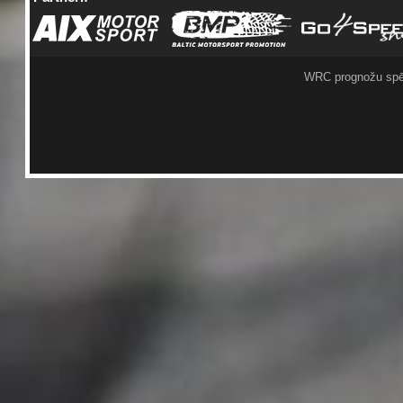
WRC prognožu spē