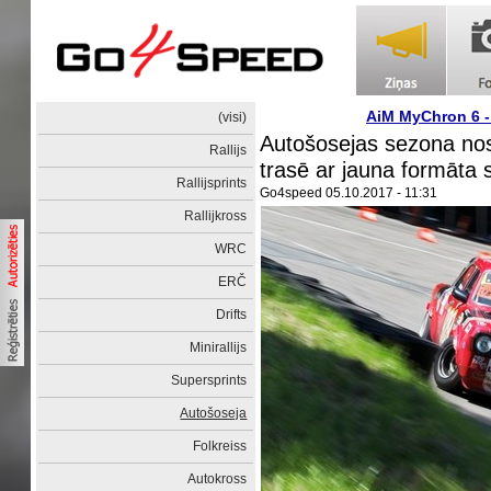
AiM MyChron 6 
(visi)
Autošosejas sezona nos
Rallijs
trasē ar jauna formāta
Rallijsprints
Go4speed
05.10.2017 - 11:31
Rallijkross
WRC
ERČ
Drifts
Minirallijs
Supersprints
Autošoseja
Folkreiss
Autokross