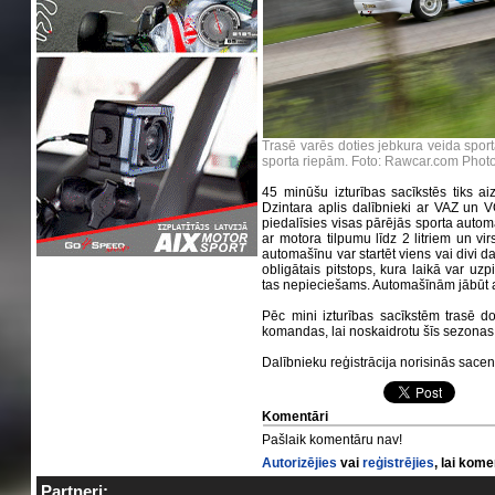
Trasē varēs doties jebkura veida spor
sporta riepām. Foto: Rawcar.com Phot
45 minūšu izturības sacīkstēs tiks aiz
Dzintara aplis dalībnieki ar VAZ un
piedalīsies visas pārējās sporta automa
ar motora tilpumu līdz 2 litriem un virs
automašīnu var startēt viens vai divi da
obligātais pitstops, kura laikā var uzp
tas nepieciešams. Automašīnām jābūt a
Pēc mini izturības sacīkstēm trasē d
komandas, lai noskaidrotu šīs sezona
Dalībnieku reģistrācija norisinās sace
Komentāri
Pašlaik komentāru nav!
Autorizējies
vai
reģistrējies
, lai kom
Partneri: