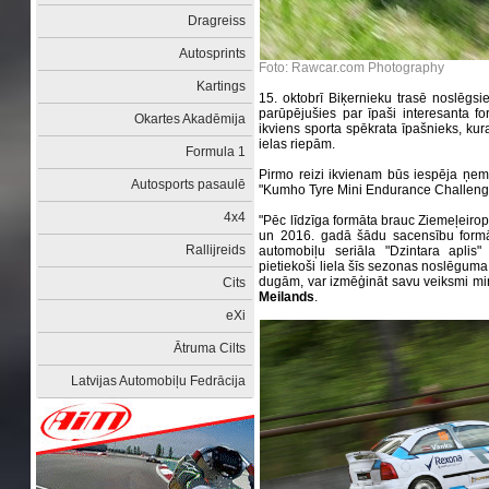
Dragreiss
Autosprints
Foto: Rawcar.com Photography
Kartings
15. oktobrī Biķernieku trasē noslēgsi
parūpējušies par īpaši interesanta fo
Okartes Akadēmija
ikviens sporta spēkrata īpašnieks, kur
ielas riepām.
Formula 1
Pirmo reizi ikvienam būs iespēja ņemt
Autosports pasaulē
"Kumho Tyre Mini Endurance Challenge"
4x4
"Pēc līdzīga formāta brauc Ziemeļeir
un 2016. gadā šādu sacensību formāt
Rallijreids
automobiļu seriāla "Dzintara aplis"
pietiekoši liela šīs sezonas noslēguma
dugām, var izmēģināt savu veiksmi mini
Cits
Meilands
.
eXi
Ātruma Cilts
Latvijas Automobiļu Fedrācija