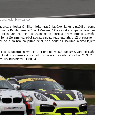
ars. Foto: Rawcar.com
dercars ieskaitē Biķernieku trasē labāko laiku uzstādīja somu
e Emma Kimilainena ar "Ford Mustang". Otrs ātrākais bija pazīstamais
rtists Jari Nurminens. Šajā klasē startēja arī vienīgais latviešu
 Toms Bērziņš, uzrādot augsto septīto rezultātu starp 12 braucējiem.
ar šo auto brauca pirmo reizi, pēc nedēļas sākumā aizvadītajiem
ācijas braucienus aizvadīja arī Porsche, V1600 un BMW Xtreme klašu
i. Ātrāko šodienas apļa laiku izdevās uzstādīt Porsche GT3 Cup
am Jusi Kusiniemi - 1:20,84.