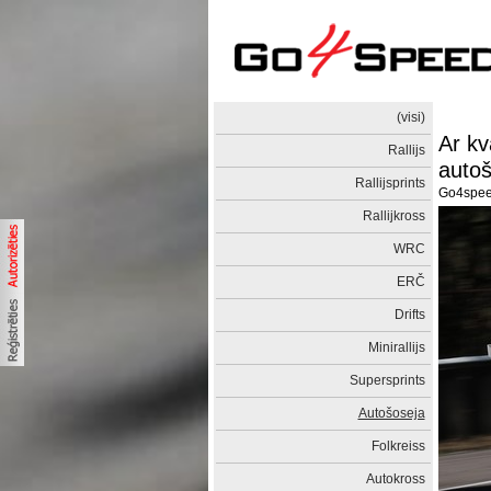
(visi)
Ar kv
Rallijs
autoš
Rallijsprints
Go4spe
Rallijkross
WRC
ERČ
Drifts
Minirallijs
Supersprints
Autošoseja
Folkreiss
Autokross