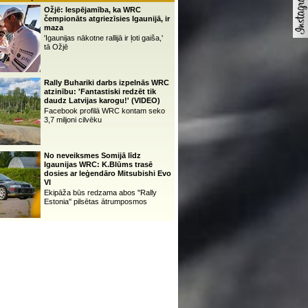
Ožjē: Iespējamība, ka WRC
čempionāts atgriezīsies Igaunijā, ir
maza
'Igaunijas nākotne rallijā ir ļoti gaiša,'
tā Ožjē
Rally Buhariki darbs izpelnās WRC
atzinību: 'Fantastiski redzēt tik
daudz Latvijas karogu!' (VIDEO)
Facebook profilā WRC kontam seko
3,7 miljoni cilvēku
No neveiksmes Somijā līdz
Igaunijas WRC: K.Blūms trasē
dosies ar leģendāro Mitsubishi Evo
VI
Ekipāža būs redzama abos ''Rally
Estonia'' pilsētas ātrumposmos