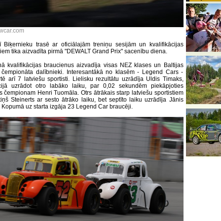
awcar.com
lī Biķernieku trasē ar oficiālajām treniņu sesijām un kvalifikācijas
iem tika aizvadīta pirmā "DEWALT Grand Prix" sacenību diena.
nā kvalifikācijas braucienus aizvadīja visas NEZ klases un Baltijas
s čempionāta dalībnieki. Interesantākā no klasēm - Legend Cars -
tē arī 7 latviešu sportisti. Lielisku rezultātu uzrādīja Uldis Timaks,
ācijā uzrādot otro labāko laiku, par 0,02 sekundēm piekāpjoties
as čempionam Henri Tuomāla. Otrs ātrākais starp latviešu sportistiem
iņš Steinerts ar sesto ātrāko laiku, bet septīto laiku uzrādīja Jānis
. Kopumā uz starta izgāja 23 Legend Car braucēji.