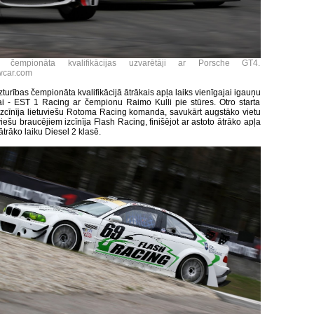
as čempionāta kvalifikācijas uzvarētāji ar Porsche GT4.
wcar.com
izturības čempionāta kvalifikācijā ātrākais apļa laiks vienīgajai igauņu
 - EST 1 Racing ar čempionu Raimo Kulli pie stūres. Otro starta
 izcīnīja lietuviešu Rotoma Racing komanda, savukārt augstāko vietu
viešu braucējiem izcīnīja Flash Racing, finišējot ar astoto ātrāko apļa
ātrāko laiku Diesel 2 klasē.