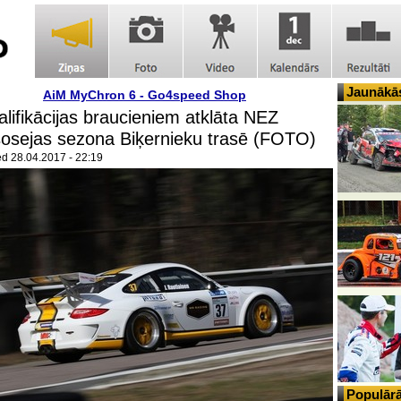
Jaunākās
AiM MyChron 6 - Go4speed Shop
alifikācijas braucieniem atklāta NEZ
osejas sezona Biķernieku trasē (FOTO)
ed
28.04.2017 - 22:19
Populārā