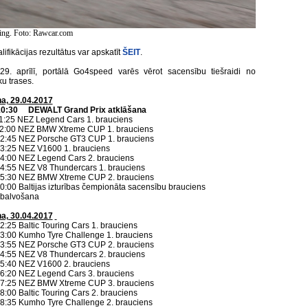
ing. Foto: Rawcar.com
lifikācijas rezultātus var apskatīt
ŠEIT
.
 29. aprīlī, portālā Go4speed varēs vērot sacensību tiešraidi no
u trases.
a, 29.04.2017
10:30
D
E
WALT Grand Prix atklāšana
11:25 NEZ Legend Cars 1. brauciens
 12:00 NEZ BMW Xtreme CUP 1. brauciens
12:45 NEZ Porsche GT3 CUP 1. brauciens
13:25 NEZ V1600 1. brauciens
14:00 NEZ Legend Cars 2. brauciens
14:55 NEZ V8 Thundercars 1. brauciens
 15:30 NEZ BMW Xtreme CUP 2. brauciens
20:00 Baltijas izturības čempionāta sacensību brauciens
pbalvošana
a, 30.04.2017
12:25 Baltic Touring Cars 1. brauciens
13:00 Kumho Tyre Challenge 1. brauciens
13:55 NEZ Porsche GT3 CUP 2. brauciens
14:55 NEZ V8 Thundercars 2. brauciens
15:40 NEZ V1600 2. brauciens
16:20 NEZ Legend Cars 3. brauciens
 17:25 NEZ BMW Xtreme CUP 3. brauciens
18:00 Baltic Touring Cars 2. brauciens
18:35 Kumho Tyre Challenge 2. brauciens