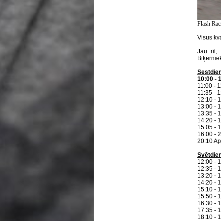
Flash Rac
Visus kva
Jau rīt,
Biķerniek
Sestdien
10:00 - 
11:00 - 
11:35 -
12:10 - 
13:00 - 
13:35 - 
14:20 - 
15:05 -
16:00 - 
20:10 A
Svētdien
12:00 - 
12:35 - 
13:20 - 
14:20 - 
15:10 - 
15:50 - 
16:30 -
17:35 - 
18:10 - 