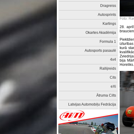
Dragreiss
Autosprints
Foto: R
Kartings
28. aprī
braucien
Okartes Akadēmija
Piektdie
Formula 1
izturība
kurā star
Autosports pasaulē
kvalifik
Zviedrij
4x4
bija Mārt
Horeliks
Rallijreids
Cits
eXi
Ātruma Cilts
Latvijas Automobiļu Fedrācija