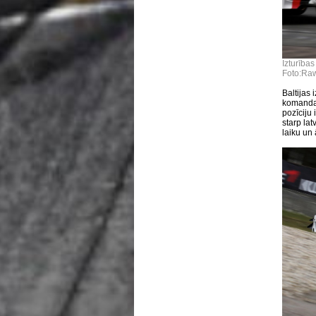
Izturīb
Foto:Ra
Baltijas 
komandai
pozīciju
starp lat
laiku un 