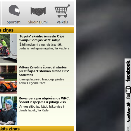
 ziņas
'Toyota' skaidro iemeslu Ožjē
avārijai Somijas WRC rallijā
'Šādi notikumi viņu, visticamāk,
padarīs vēl apņēmīgāku,' tā Faulers
Valters Zviedris šonedēļ startēs
prestižajās 'Estonian Grand Prix'
sacīkstēs
Igaunijā latviešu braucējs pilotēs
savu 'Legend Cars'
Rovanpera par atgriešanos WRC:
Šobrīd iespējams ir pilnīgi viss
'Ar veselību jau kādu laiku viss ir
daudz labāk,' tā Kalle
kās ziņas