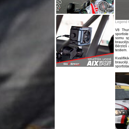
Legend C
V8 Thun
sportist
somu spo
braucējs
Bērziņš 
testiem.
Kvalifik
braucēj
sportist