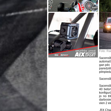
Foto: Ra
Sacensībā
automašī
gan pēc 
paredzē
pilnpie
Sacensīb
Sacensīb
40 beton
konfigur
jo no tr
darbosie
vien 2 ei
„RX Chal