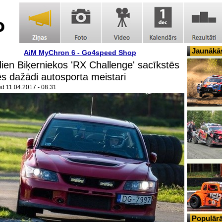
Jaunākās
AiM MyChron 6 - Go4speed Shop
ien Biķerniekos 'RX Challenge' sacīkstēs
ēs dažādi autosporta meistari
ed
11.04.2017 - 08:31
Populārā