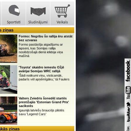
 ziņas
Formo: Negribu šo rallija ēru atstāt
bez uzvaras
Formo pastāstīja atgadījumu ar
lapseni, kas Somijas rallija
noslēdzošajā dienā ielidoja viņa
mašīnā
'Toyota' skaidro iemeslu Ožjē
avārijai Somijas WRC rallijā
'Šādi notikumi viņu, visticamāk,
padarīs vēl apņēmīgāku,' tā Faulers
Valters Zviedris šonedēļ startēs
prestižajās 'Estonian Grand Prix'
sacīkstēs
Igaunijā latviešu braucējs pilotēs
savu 'Legend Cars'
kās ziņas