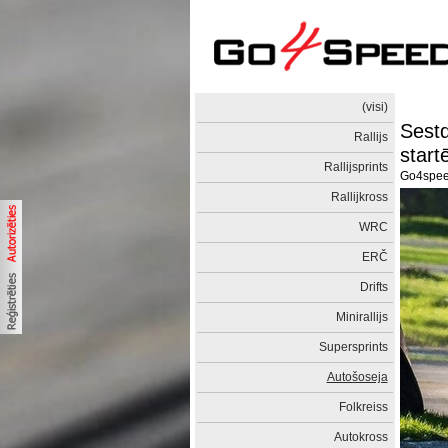
(visi)
Sestd
Rallijs
start
Rallijsprints
Go4spe
Rallijkross
WRC
ERČ
Drifts
Minirallijs
Supersprints
Autošoseja
Folkreiss
Autokross