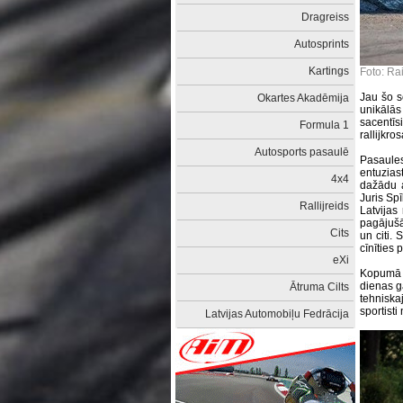
Dragreiss
Autosprints
Kartings
Foto: Ra
Jau šo s
Okartes Akadēmija
unikālā
sacentīs
Formula 1
rallijkr
Autosports pasaulē
Pasaules
entuzias
4x4
dažādu a
Juris Spī
Rallijreids
Latvijas
pagājušā
Cits
un citi. 
cīnīties 
eXi
Kopumā r
dienas g
Ātruma Cilts
tehniskaj
sportisti
Latvijas Automobiļu Fedrācija