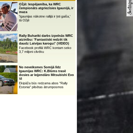
Ožjē: Iespējamība, ka WRC
čempionāts atgriezīsies Igaunijā, ir
maza
'Igaunijas nākotne rallijā ir ļoti gaiša,'
tā Ožjē
Rally Buhariki darbs izpelnās WRC
atzinību: 'Fantastiski redzēt tik
daudz Latvijas karogu!' (VIDEO)
Facebook profilā WRC kontam seko
3,7 miljoni cilvēku
No neveiksmes Somijā līdz
Igaunijas WRC: K.Blūms trasē
dosies ar leģendāro Mitsubishi Evo
VI
Ekipāža būs redzama abos ''Rally
Estonia'' pilsētas ātrumposmos