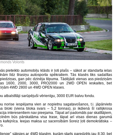
imonds Volonts
s pieteikto automobiļu klāsts ir ļoti plašs – sākot ar standarta ielas
nām līdz tīrasiņu autosporta spēkratiem. Tās klasēs tiks sadalītas
piedziņas, gan pēc dzinēja tilpuma. Tādējādi vienas ass piedziņām
tas 1600, 2000, 3000, PRO2000 un 2WD OPEN ieskaites, bet
dziņām 4WD 2800 un 4WD OPEN klases.
u atbalstītāji sarūpējuši vērienīgu, 3000 EUR balvu fondu.
u norise iespējama vien ar nopietnu sagatavošanos, t.i. jāpārvieto
a bloki (viena bloka svars – 5,2 tonnas), jo ikdienā šī rallijkrosa
ācija interesentiem nav pieejama. Tāpat arī padomāts par skatītājiem,
ibīnēm būs pārskatāma visa trase, tāpat arī visas dienas garumā
s kafejnīca. Ieejas maksa uz sacensībām šoreiz ļoti demokrātiska –
ro.
lenge” sāksies ar 4WD klasēm, kurām starts paredzēts jau 8:30, bet