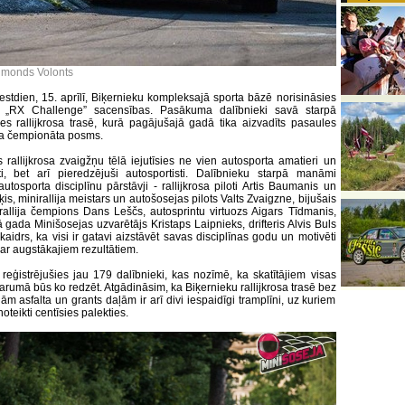
imonds Volonts
estdien, 15. aprīlī, Biķernieku kompleksajā sporta bāzē norisināsies
s „RX Challenge” sacensības. Pasākuma dalībnieki savā starpā
ies rallijkrosa trasē, kurā pagājušajā gadā tika aizvadīts pasaules
osa čempionāta posms.
 rallijkrosa zvaigžņu tēlā iejutīsies ne vien autosporta amatieri un
ti, bet arī pieredzējuši autosportisti. Dalībnieku starpā manāmi
utosporta disciplīnu pārstāvji - rallijkrosa piloti Artis Baumanis un
ķis, minirallija meistars un autošosejas pilots Valts Zvaigzne, bijušais
 rallija čempions Dans Leščs, autosprintu virtuozs Aigars Tīdmanis,
 gada Minišosejas uzvarētājs Kristaps Laipnieks, drifteris Alvis Buls
Skaidrs, ka visi ir gatavi aizstāvēt savas disciplīnas godu un motivēti
par augstākajiem rezultātiem.
eģistrējušies jau 179 dalībnieki, kas nozīmē, ka skatītājiem visas
arumā būs ko redzēt. Atgādināsim, ka Biķernieku rallijkrosa trasē bez
ām asfalta un grants daļām ir arī divi iespaidīgi tramplīni, uz kuriem
 noteikti centīsies palekties.