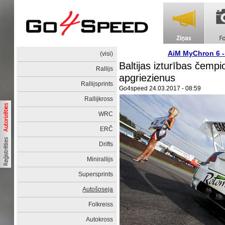
AiM MyChron 6 
(visi)
Baltijas izturības čemp
Rallijs
apgriezienus
Rallijsprints
Go4speed
24.03.2017 - 08:59
Rallijkross
WRC
ERČ
Drifts
Minirallijs
Supersprints
Autošoseja
Folkreiss
Autokross