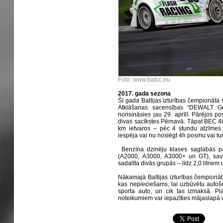
Foto: www.batcc.eu
2017. gada sezona
Šī gada Baltijas izturības čempionāt
Atklāšanas sacensības “DEWALT Gra
norisināsies jau 29. aprīlī. Pārējos 
divas sacīkstes Pērnavā. Tāpat BEC 4
km ietvaros – pēc 4 stundu atzīmes
iespēja vai nu noslēgt 4h posmu vai tu
Benzīna dzinēju klases saglabās p
(A2000, A3000, A3000+ un GT), savu
sadalīta divās grupās – līdz 2,0 litriem 
Nākamajā Baltijas izturības čempionāta 
kas nepieciešams, lai uzbūvētu autošo
sporta auto, un cik tas izmaksā. Pla
noteikumiem var iepazīties mājaslapā