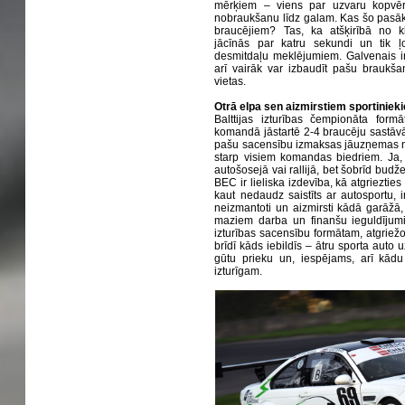
mērķiem – viens par uzvaru kopvēr
nobraukšanu līdz galam. Kas šo pasā
braucējiem? Tas, ka atšķirībā no k
jācīnās par katru sekundi un tik ļ
desmitdaļu meklējumiem. Galvenais ir
arī vairāk var izbaudīt pašu braukša
vietas.
Otrā elpa sen aizmirstiem sportiniek
Balttijas izturības čempionāta for
komandā jāstartē 2-4 braucēju sastāvā,
pašu sacensību izmaksas jāuzņemas ne
starp visiem komandas biedriem. Ja, 
autošosejā vai rallijā, bet šobrīd budžet
BEC ir lieliska izdevība, kā atgriezti
kaut nedaudz saistīts ar autosportu, i
neizmantoti un aizmirsti kādā garāžā, 
maziem darba un finanšu ieguldījum
izturības sacensību formātam, atgriežot
brīdī kāds iebildīs – ātru sporta auto u
gūtu prieku un, iespējams, arī kādu
izturīgam.