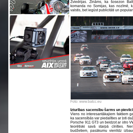
Zviedrijas. Zināms, ka šosezon Balti
komanda no Somijas, kas nozīmē, ka
valstis, bet iegūst publicitāti un popula
Foto: www.batcc.eu
Izturības sacensību šarms un pievilc
Viens no interesantākajiem faktiem gan
ka sacensībās var piedalīties ar ļoti 
Porsche 911 GT3 un beidzot ar otro VW 
teorētiski savā starpā cīnīties. N
budžetiem, pasākumu vienlīdz izbaud