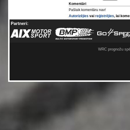
Komentāri
Pašlaik komentāru nav!
Autorizējies
vai
reģistrējies
, lai kom
Partneri:
WRC prognožu spē