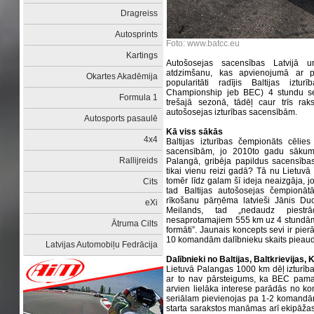
Dragreiss
Autosprints
Foto: www.batcc.eu
Kartings
Autošosejas sacensības Latvijā u
atdzimšanu, kas apvienojumā ar p
Okartes Akadēmija
popularitāti radījis Baltijas iztu
Championship jeb BEC) 4 stundu se
Formula 1
trešajā sezonā, tādēļ caur trīs rak
autošosejas izturības sacensībām.
Autosports pasaulē
Kā viss sākās
4x4
Baltijas izturības čempionāts cēl
sacensībām, jo 2010to gadu sākumā
Rallijreids
Palangā, gribēja papildus sacensības
tikai vienu reizi gadā? Tā nu Lietuvā
tomēr līdz galam šī ideja neaizgāja, j
Cits
tad Baltijas autošosejas čempionāt
rīkošanu pārņēma latvieši Jānis Du
eXi
Meilands, tad „nedaudz piestrā
nesaprotamajiem 555 km uz 4 stundām, 
Ātruma Cilts
formāti”. Jaunais koncepts sevi ir pierā
10 komandām dalībnieku skaits pieaudz
Latvijas Automobiļu Fedrācija
Dalībnieki no Baltijas, Baltkrievijas,
Lietuvā Palangas 1000 km dēļ izturības
ar to nav pārsteigums, ka BEC pama
arvien lielāka interese parādās no k
seriālam pievienojas pa 1-2 komandām
starta sarakstos manāmas arī ekipāžas n