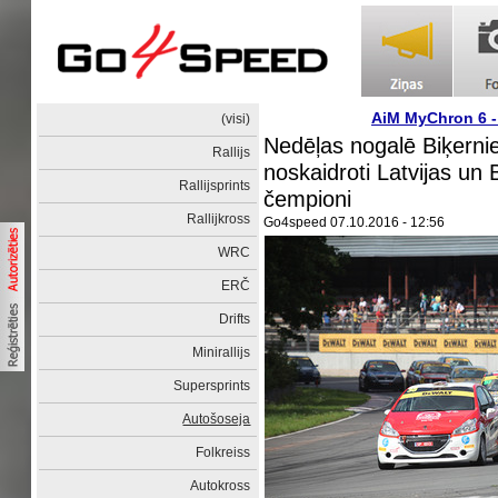
AiM MyChron 6 
(visi)
Nedēļas nogalē Biķernie
Rallijs
noskaidroti Latvijas un 
Rallijsprints
čempioni
Rallijkross
Go4speed
07.10.2016 - 12:56
WRC
ERČ
Drifts
Minirallijs
Supersprints
Autošoseja
Folkreiss
Autokross