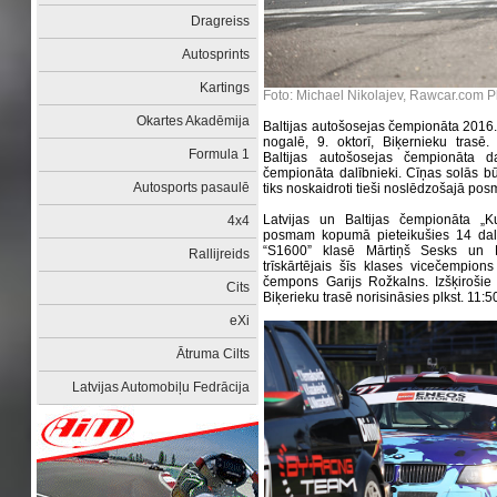
Dragreiss
Autosprints
Kartings
Foto: Michael Nikolajev, Rawcar.com
Okartes Akadēmija
Baltijas autošosejas čempionāta 2016
nogalē, 9. oktorī, Biķernieku tra
Formula 1
Baltijas autošosejas čempionāta da
čempionāta dalībnieki. Cīņas solās būt
Autosports pasaulē
tiks noskaidroti tieši noslēdzošajā po
Latvijas un Baltijas čempionāta 
4x4
posmam kopumā pieteikušies 14 dalībn
“S1600” klasē Mārtiņš Sesks un B
Rallijreids
trīskārtējais šīs klases vicečempio
čempons Garijs Rožkalns. Izšķirošie
Cits
Biķerieku trasē norisināsies plkst. 11:5
eXi
Ātruma Cilts
Latvijas Automobiļu Fedrācija