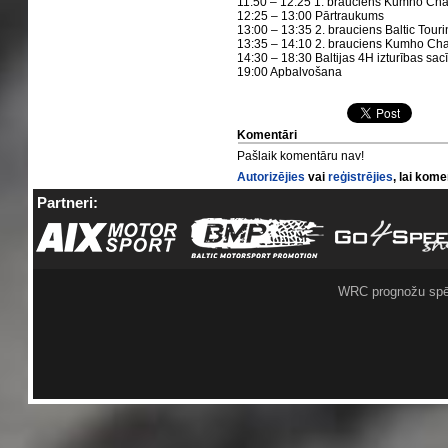
11:50 – 12:25 1. brauciens Kumho Ch
12:25 – 13:00 Pārtraukums
13:00 – 13:35 2. brauciens Baltic Tour
13:35 – 14:10 2. brauciens Kumho Ch
14:30 – 18:30 Baltijas 4H izturības sac
19:00 Apbalvošana
Komentāri
Pašlaik komentāru nav!
Autorizējies
vai
reģistrējies
, lai kom
Partneri:
WRC prognožu spē