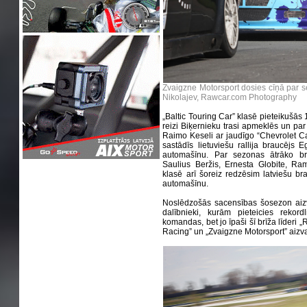
Zvaigzne Motorsport dosies cīņā par s
Nikolajev, Rawcar.com Photography
„Baltic Touring Car” klasē pieteikušās
reizi Biķernieku trasi apmeklēs un par 
Raimo Keseli ar jaudīgo “Chevrolet 
sastādīs lietuviešu rallija braucējs 
automašīnu. Par sezonas ātrāko brau
Saulius Beržis, Ernesta Globite, Ra
klasē arī šoreiz redzēsim latviešu b
automašīnu.
Noslēdzošās sacensības šosezon aizva
dalībnieki, kurām pieteicies rekor
komandas, bet jo īpaši šī brīža līderi 
Racing” un „Zvaigzne Motorsport” aizva