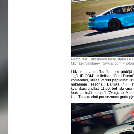
Pirmo reizi Biķernieku trasē startēs 
Michael Nikolajev, Rawcar.com Photo
Līdztekus sacensību līderiem, pēdēj
– „DHR.COM” ar lielisko “Ford Escort” 
komandas, kuras varētu papildināt izt
nākamajā sezonā. Baltijas 4H iztu
kvalifikāciju plkst. 11.00, bet īstā cīņa
īpaši aicināti atbalstīt “Zvaigzne Mo
Uldi Timaku cīņā par sezonas goda pj