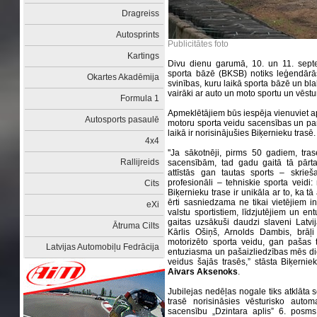
Dragreiss
Autosprints
Publicitātes foto
Kartings
Divu dienu garumā, 10. un 11. sept
sporta bāzē (BKSB) notiks leģendārās
Okartes Akadēmija
svinības, kuru laikā sporta bāzē un b
vairāki ar auto un moto sportu un vēstur
Formula 1
Apmeklētājiem būs iespēja vienuviet ap
Autosports pasaulē
motoru sporta veidu sacensības un p
laikā ir norisinājušies Biķernieku trasē.
4x4
''Ja sākotnēji, pirms 50 gadiem, tra
Rallijreids
sacensībām, tad gadu gaitā tā pārta
attīstās gan tautas sports – skrieš
profesionāli – tehniskie sporta veidi: r
Cits
Biķernieku trase ir unikāla ar to, ka tā
ērti sasniedzama ne tikai vietējiem i
eXi
valstu sportistiem, līdzjutējiem un en
gaitas uzsākuši daudzi slaveni Latvi
Ātruma Cilts
Kārlis Ošiņš, Arnolds Dambis, brāļi
motorizēto sporta veidu, gan pašas tr
Latvijas Automobiļu Fedrācija
entuziasma un pašaizliedzības mēs die
veidus šajās trasēs,” stāsta Biķerni
Aivars Aksenoks
.
Jubilejas nedēļas nogale tiks atklāta 
trasē norisināsies vēsturisko auto
sacensību „Dzintara aplis” 6. posms