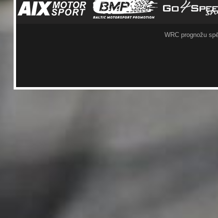
WRC prognožu spē