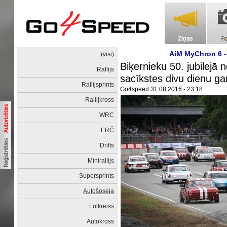
AiM MyChron 6 
(visi)
Biķernieku 50. jubilejā 
Rallijs
sacīkstes divu dienu g
Rallijsprints
Go4speed
31.08.2016 - 23:18
Rallijkross
WRC
ERČ
Drifts
Minirallijs
Supersprints
Autošoseja
Folkreiss
Autokross