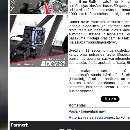
sportisti no Baltijas valstīm un Kriev
autošosejas klasēm, trases 50 gadu j
arī Latvijas ātrākos motošosejas brau
1000 ccm klašu motošosejnieki, kas cīn
Kamēr trasē trauksies vēsturiskie aut
iespēja piedalīties „Youngtimer Car
restaurētus un īpašnieku lolotus klasi
automobiļu izstādē ir iespējams ikvi
pasākuma rīkotāju prasībām. Plašāk 
mājaslapā “youngtimerrally.lv”.
Svētdien, 11. septembrī uz noslēdz
kartodromā pulcēsies “Zelta Mopēda”
papildinās sporta un sacīkšu retromoto
sporta sekcijā būs apskatāma īpaša, Biķ
Ieejas maksa uz sestdienas, 10. 
kompleksajā sporta bāzē būs 5 ei
(ieskaitot), kā arī pensionāriem un in
maksas. Uzrādot pasākuma ieejas ap
septembrī būs par puscenu. 11. sept
būs bezmaksas.
Komentāri
Pašlaik komentāru nav!
Autorizējies
vai
reģistrējies
, lai kom
Partneri: