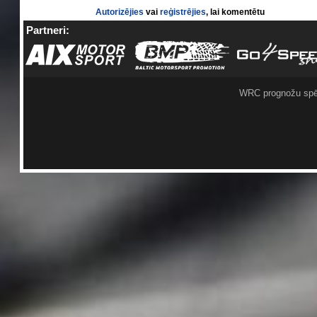
Autorizējies
vai
reģistrējies
, lai komentētu
Partneri:
WRC prognožu spē