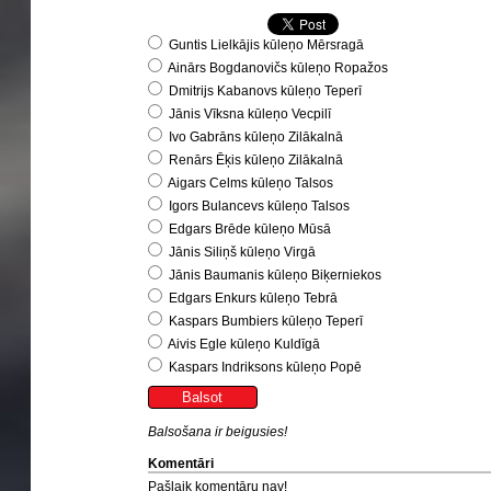
Guntis Lielkājis kūleņo Mērsragā
Ainārs Bogdanovičs kūleņo Ropažos
Dmitrijs Kabanovs kūleņo Teperī
Jānis Vīksna kūleņo Vecpilī
Ivo Gabrāns kūleņo Zilākalnā
Renārs Ēķis kūleņo Zilākalnā
Aigars Celms kūleņo Talsos
Igors Bulancevs kūleņo Talsos
Edgars Brēde kūleņo Mūsā
Jānis Siliņš kūleņo Virgā
Jānis Baumanis kūleņo Biķerniekos
Edgars Enkurs kūleņo Tebrā
Kaspars Bumbiers kūleņo Teperī
Aivis Egle kūleņo Kuldīgā
Kaspars Indriksons kūleņo Popē
Balsošana ir beigusies!
Komentāri
Pašlaik komentāru nav!