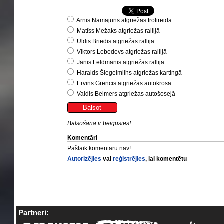
Arnis Namajuns atgriežas trofireidā
Matīss Mežaks atgriežas rallijā
Uldis Briedis atgriežas rallijā
Viktors Lebedevs atgriežas rallijā
Jānis Feldmanis atgriežas rallijā
Haralds Šlegelmilhs atgriežas kartingā
Ervīns Grencis atgriežas autokrosā
Valdis Belmers atgriežas autošosejā
Balsošana ir beigusies!
Komentāri
Pašlaik komentāru nav!
Autorizējies
vai
reģistrējies
, lai komentētu
Partneri: