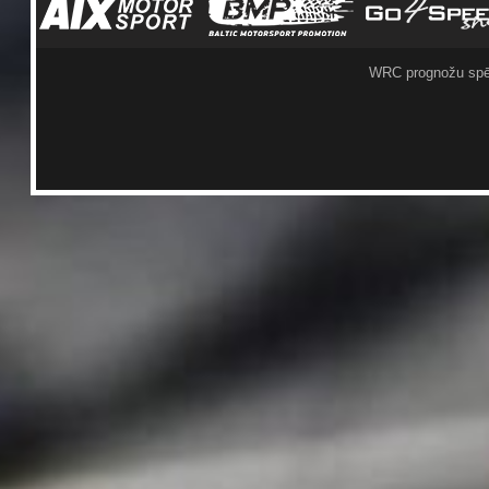
WRC prognožu spē