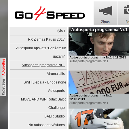
Autosporta programma Nr.1
(visi)
RX Ziemas Kauss 2017
Autosporta apskats "Griežam un
gāžam"
Autosporta programma Nr.1 5.11.2013
Autosporta programma Nr.1
Autosporta programma Nr.1
Ātruma cilts
SWH Liepāja - Bridgestone
Autosports
Autosporta programma Nr.1
MOVE AND WIN Rotax Baltic
22.10.2013
Autosporta programma Nr.1
Challenge
BAER Studio
No autosporta vēstures