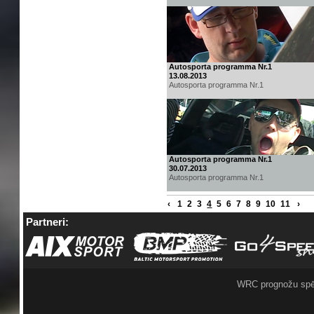
Autosporta programma Nr.1
13.08.2013
Autosporta programma Nr.1
Autosporta programma Nr.1
30.07.2013
Autosporta programma Nr.1
‹
1
2
3
4
5
6
7
8
9
10
11
›
Partneri:
WRC prognožu spē