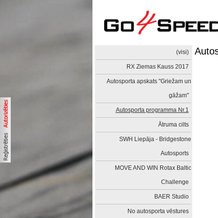
Auto
(visi)
RX Ziemas Kauss 2017
Autosporta apskats "Griežam un
gāžam"
Autosporta programma Nr.1
Ātruma cilts
SWH Liepāja - Bridgestone
Autosports
MOVE AND WIN Rotax Baltic
Challenge
BAER Studio
No autosporta vēstures