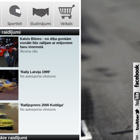
 raidījumi
Kalvis Blūms - no dīķa gonkām
nonākt līdz rallijam ar miljoniem
fanu internetā
Ātruma cilts
'Rally Latvija 1999'
No autosporta vēstures
'Rallijsprints 2000 Kuldīga'
No autosporta vēstures
kie raidījumi