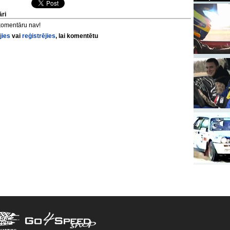
ri
komentāru nav!
jies
vai
reģistrējies
, lai komentētu