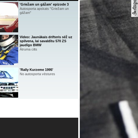
'Griežam un gāžam' epizode 3
Autosporta apskats "Griežam un
gāžam"
Video: Jaunākais drifteris sēž uz
spilvena, lai savaldītu 570 ZS
jaudīgo BMW
Ātruma cilts
'Rally Kurzeme 1995'
No autosporta vēstures