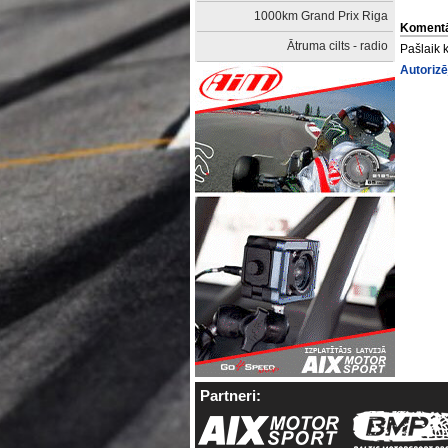
1000km Grand Prix Riga
Komentā
Ātruma cilts - radio
Pašlaik 
Autorizē
Partneri: