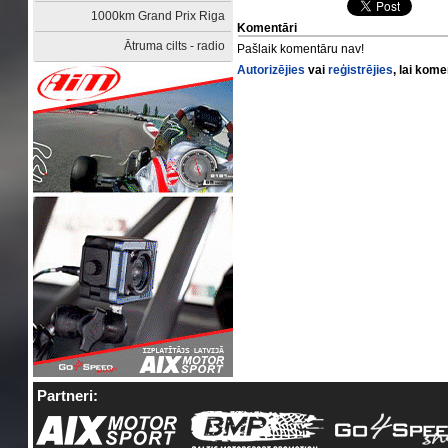
1000km Grand Prix Riga
Komentāri
Ātruma cilts - radio
Pašlaik komentāru nav!
Autorizējies
vai
reģistrējies
, lai kom
Partneri: