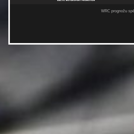
WRC prognožu spē