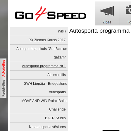
Autosporta programma 
(visi)
RX Ziemas Kauss 2017
Autosporta apskats "Griežam un
gāžam"
Autosporta programma Nr.1
Ātruma cilts
SWH Liepāja - Bridgestone
Autosports
MOVE AND WIN Rotax Baltic
Challenge
BAER Studio
No autosporta vēstures