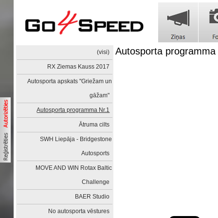
Autosporta programma 
(visi)
RX Ziemas Kauss 2017
Autosporta apskats "Griežam un
gāžam"
Autosporta programma Nr.1
Ātruma cilts
SWH Liepāja - Bridgestone
Autosports
MOVE AND WIN Rotax Baltic
Challenge
BAER Studio
No autosporta vēstures