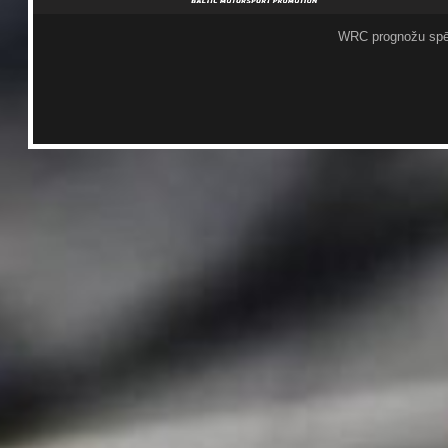
WRC prognožu spē