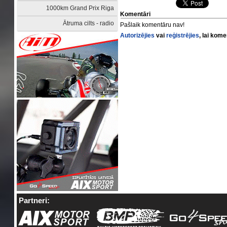
1000km Grand Prix Riga
Komentāri
Ātruma cilts - radio
Pašlaik komentāru nav!
Autorizējies
vai
reģistrējies
, lai kom
Partneri: