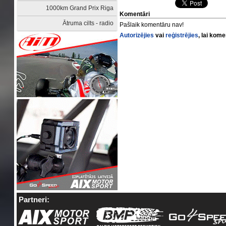
1000km Grand Prix Riga
Komentāri
Ātruma cilts - radio
Pašlaik komentāru nav!
Autorizējies
vai
reģistrējies
, lai kom
Partneri: