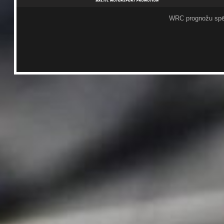
WRC prognožu spē