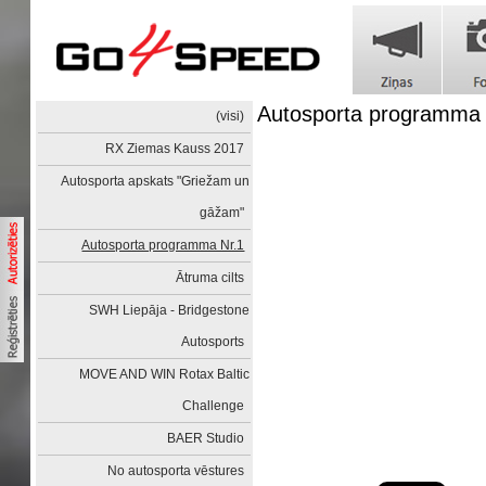
Autosporta programma 
(visi)
RX Ziemas Kauss 2017
Autosporta apskats "Griežam un
gāžam"
Autosporta programma Nr.1
Ātruma cilts
SWH Liepāja - Bridgestone
Autosports
MOVE AND WIN Rotax Baltic
Challenge
BAER Studio
No autosporta vēstures