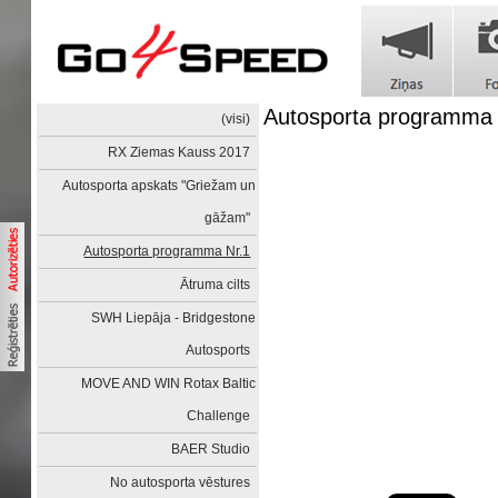
Autosporta programma 
(visi)
RX Ziemas Kauss 2017
Autosporta apskats "Griežam un
gāžam"
Autosporta programma Nr.1
Ātruma cilts
SWH Liepāja - Bridgestone
Autosports
MOVE AND WIN Rotax Baltic
Challenge
BAER Studio
No autosporta vēstures