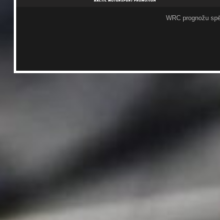
WRC prognožu spē