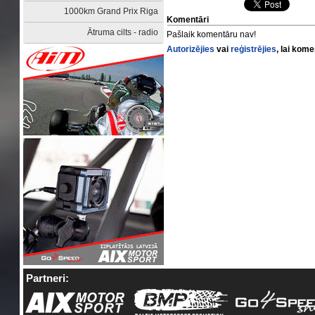
1000km Grand Prix Riga
Komentāri
Ātruma cilts - radio
Pašlaik komentāru nav!
Autorizējies
vai
reģistrējies
, lai kom
Partneri: