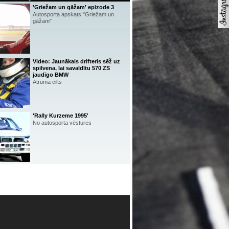
'Griežam un gāžam' epizode 3
Autosporta apskats "Griežam un
gāžam"
Video: Jaunākais drifteris sēž uz
spilvena, lai savaldītu 570 ZS
jaudīgo BMW
Ātruma cilts
'Rally Kurzeme 1995'
No autosporta vēstures