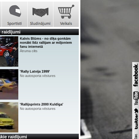
 raidījumi
Kalvis Blūms - no dīķa gonkām
nonākt līdz rallijam ar miljoniem
fanu internetā
Ātruma cilts
'Rally Latvija 1999'
No autosporta vēstures
'Rallijsprints 2000 Kuldīga'
No autosporta vēstures
kie raidījumi