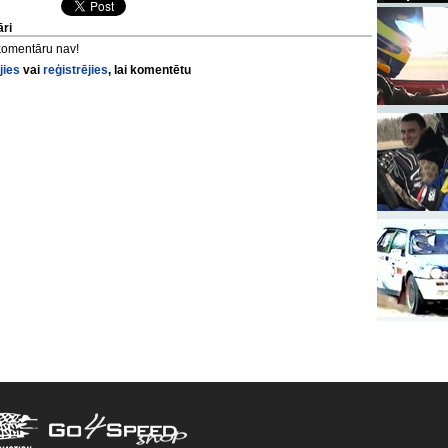
ri
komentāru nav!
jies
vai
reģistrējies
, lai komentētu