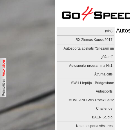
Auto
(visi)
RX Ziemas Kauss 2017
Autosporta apskats "Griežam un
gāžam"
Autosporta programma Nr.1
Ātruma cilts
SWH Liepāja - Bridgestone
Autosports
MOVE AND WIN Rotax Baltic
Challenge
BAER Studio
No autosporta vēstures