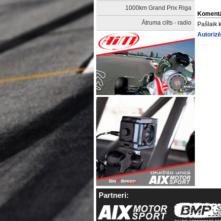
1000km Grand Prix Riga
Komentā
Ātruma cilts - radio
Pašlaik 
Autorizē
Partneri: