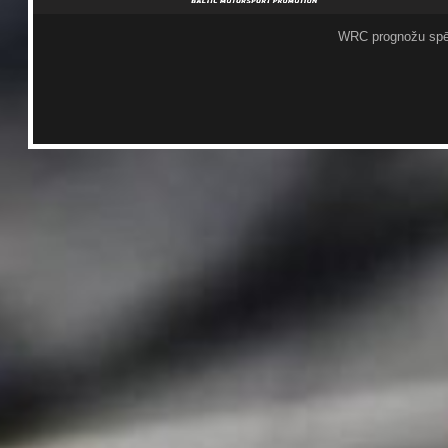
WRC prognožu spē