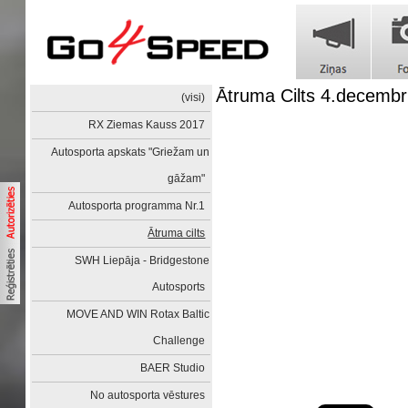
Ātruma Cilts 4.decembr
(visi)
RX Ziemas Kauss 2017
Autosporta apskats "Griežam un
gāžam"
Autosporta programma Nr.1
Ātruma cilts
SWH Liepāja - Bridgestone
Autosports
MOVE AND WIN Rotax Baltic
Challenge
BAER Studio
No autosporta vēstures