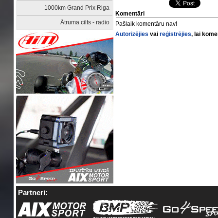
1000km Grand Prix Riga
Komentāri
Ātruma cilts - radio
Pašlaik komentāru nav!
Autorizējies
vai
reģistrējies
, lai kom
Partneri: