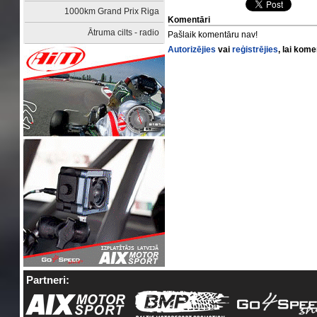
1000km Grand Prix Riga
Komentāri
Ātruma cilts - radio
Pašlaik komentāru nav!
Autorizējies
vai
reģistrējies
, lai kom
Partneri: