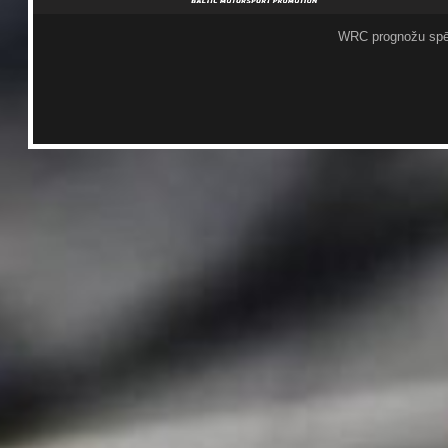
WRC prognožu spē