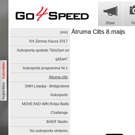
Ātruma Cilts 8.maijs
(visi)
RX Ziemas Kauss 2017
Autosporta apskats "Griežam un
gāžam"
Autosporta programma Nr.1
Ātruma cilts
SWH Liepāja - Bridgestone
Autosports
MOVE AND WIN Rotax Baltic
Challenge
BAER Studio
No autosporta vēstures