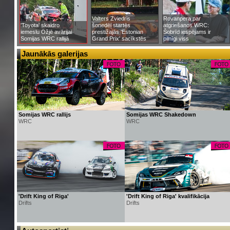
Valters Zviedris
Rovanpera par
'Toyota' skaidro
šonedēļ startēs
atgriešanos WRC:
iemeslu Ožjē avārijai
prestižajās 'Estonian
Šobrīd iespējams ir
Somijas WRC rallijā
Grand Prix' sacīkstēs
pilnīgi viss
Jaunākās galerijas
Somijas WRC rallijs
Somijas WRC Shakedown
WRC
WRC
'Drift King of Riga'
'Drift King of Riga' kvalifikācija
Drifts
Drifts