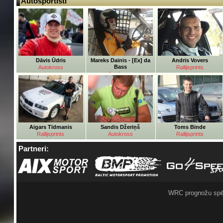
Autosportisti
Dāvis Ūdris
Mareks Dainis - [Ex] da
Andris Vovers
Bass
Autokross
Rallijsprints
Autokross
Aigars Tīdmanis
Sandis Džeriņš
Toms Binde
Rallijsprints
Autokross
Rallijsprints
Partneri:
WRC prognožu spē