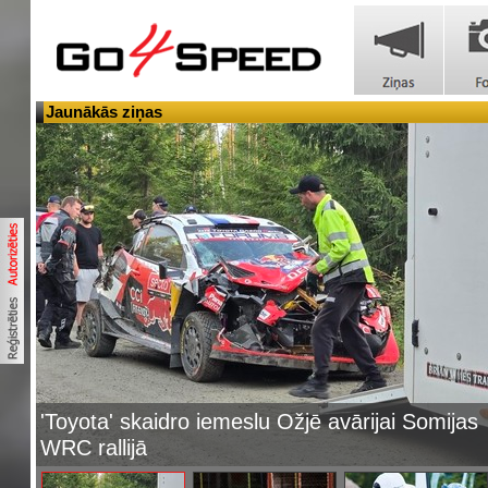
Jaunākās ziņas
'Toyota' skaidro iemeslu Ožjē avārijai Somijas
WRC rallijā