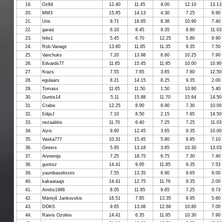
19.
Oz84
12.40
11.45
4.00
12.10
13.13
20.
MM3
15.85
14.13
4.30
7.25
9.90
21.
Uris
9.71
16.65
8.36
10.90
7.40
22.
garaiz
6.10
8.45
9.35
8.80
11.03
23.
felis1
5.45
6.70
12.25
5.80
9.90
24.
Rob.Vanags
13.80
11.85
11.35
9.35
7.50
25.
Vanchuks
7.20
13.98
8.60
10.25
7.90
26.
Edvards77
11.65
15.45
11.85
10.00
10.90
27.
Krazs
7.55
7.85
3.65
7.80
12.50
28.
egulaars
8.21
14.15
8.25
9.35
2.00
29.
Tomass
11.65
11.50
1.50
10.80
5.40
30.
Guntis14
5.11
15.88
11.70
15.64
14.50
31.
Crabis
12.25
8.90
8.90
7.30
10.00
32.
EdijsJ
7.10
8.50
2.15
7.85
14.50
33.
nezaaliitis
11.70
6.40
7.25
7.25
11.03
34.
Aizis
9.60
12.45
3.65
9.35
10.00
35.
Vaska777
10.31
15.45
5.80
9.95
7.10
36.
Ginters
5.95
13.18
3.65
10.30
13.03
37.
Arveenijs
7.25
18.75
6.75
7.30
7.40
38.
guntisz
14.41
9.95
11.85
9.35
7.53
39.
yaunibaselixxirs
7.55
13.35
8.90
9.65
9.00
40.
kakaataajs
14.41
12.75
11.76
9.35
2.00
41.
Arnitis1986
8.05
11.85
9.65
7.25
9.73
42.
Mārtiņš Jankovskis
16.51
7.85
13.35
9.95
5.60
43.
DOKS
9.65
13.08
12.66
10.80
7.00
44.
Raivis Ozolins
14.41
6.35
11.85
10.30
7.90