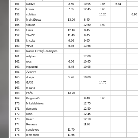
151.
aldis23
3.50
10.95
3.65
6.84
152.
kowex
7.55
12.45
3.65
153.
solvitux
10.20
6.90
154.
MelnāDesa
13.96
8.45
155.
simkus
12.50
8.90
156.
Limis
12.16
8.45
157.
TheZZ
11.40
8.45
158.
kricaks
9.66
9.95
159.
VP28
5.45
13.68
160.
Raivis Ozoliņš dalbajobs
161.
rallyfan
17.08
162.
robs
6.06
10.95
163.
ingusemi
5.45
10.95
164.
Žvindze
165.
dreipis
5.76
10.00
166.
GA39
14.75
167.
maarta
168.
Pača
13.76
169.
Pingvins25
9.48
3.65
170.
MiksMalnieks
12.75
171.
tidmanis
12.50
172.
Rinis
12.45
173.
Kasitc
12.10
174.
Renaars
11.98
175.
sandisyes
11.70
176.
Icemanen
11.65