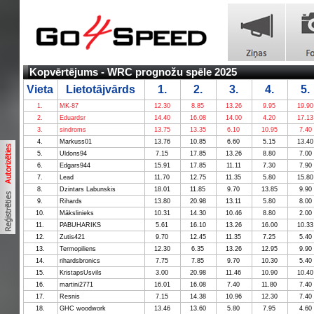
Kopvērtējums - WRC prognožu spēle 2025
Vieta
Lietotājvārds
1.
2.
3.
4.
5.
1.
MK-87
12.30
8.85
13.26
9.95
19.90
2.
Eduardsr
14.40
16.08
14.00
4.20
17.13
3.
sindroms
13.75
13.35
6.10
10.95
7.40
4.
Markuss01
13.76
10.85
6.60
5.15
13.40
5.
Uldons94
7.15
17.85
13.26
8.80
7.00
6.
Edgars944
15.91
17.85
11.11
7.30
7.90
7.
Lead
11.70
12.75
11.35
5.80
15.80
8.
Dzintars Labunskis
18.01
11.85
9.70
13.85
9.90
9.
Rihards
13.80
20.98
13.11
5.80
8.00
10.
Mākslinieks
10.31
14.30
10.46
8.80
2.00
11.
PABUHARIKS
5.61
16.10
13.26
16.00
10.33
12.
Zutis421
9.70
12.45
11.35
7.25
5.40
13.
Termopiliens
12.30
6.35
13.26
12.95
9.90
14.
rihardsbronics
7.75
7.85
9.70
10.30
5.40
15.
KristapsUsvils
3.00
20.98
11.46
10.90
10.40
16.
martini2771
16.01
16.08
7.40
11.80
7.40
17.
Resnis
7.15
14.38
10.96
12.30
7.40
18.
GHC woodwork
13.46
13.60
5.80
7.95
4.60