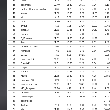
45.
altea
11.96
12.60
15.71
5.75
17.23
46.
oskarinsh
12.40
16.40
15.71
7.20
7.10
47.
matematikasmajasdarbs
8.66
14.20
6.75
7.80
7.50
48.
kordo
11.66
10.35
6.75
12.35
4.90
49.
aix
8.16
7.80
6.75
10.00
7.90
50.
regr
14.40
13.60
4.30
5.75
7.53
51.
Typ85
5.10
7.85
13.26
10.90
11.60
52.
ginca13
11.70
10.85
3.65
14.50
5.40
53.
sipmad
7.60
18.58
5.80
13.90
7.40
54.
J_Kondrats
11.31
17.60
8.65
11.55
55.
Artisk
11.65
10.00
11.35
6.35
2.40
56.
INSTRUKTORS
3.95
10.95
5.80
6.65
9.40
57.
Armando
7.60
9.70
1.50
3.00
12.90
58.
Jeep3
5.15
6.35
16.21
5.60
59.
princesite132
15.91
13.95
3.65
4.30
8.63
60.
Raimis71
16.51
10.60
11.40
7.30
11.80
61.
Dzipo4
9.71
7.85
6.60
10.80
9.80
62.
Nameda
8.21
15.28
7.10
12.45
2.60
63.
MS82
11.76
17.60
4.30
4.25
12.50
64.
Sandzors 13
8.20
10.60
9.70
6.30
65.
Jancisko Media
15.91
14.25
16.21
11.80
3.00
66.
MD_Prospeed
12.26
4.20
9.20
6.40
7.80
67.
mairons
11.76
17.00
8.30
11.45
12.73
68.
cedrustropos
12.15
8.85
10.16
12.35
3.00
69.
zeltaforcee
14.40
70.
Traksis
2.10
9.65
8.30
8.75
10.73
71.
aivo
11.96
11.45
8.90
11.55
10.00