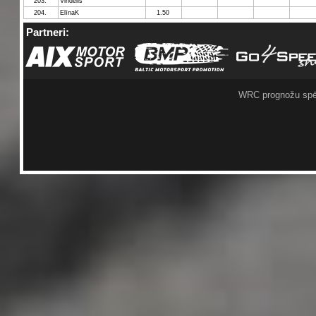
203.
Vindelis
204.
ElīnaK
1.50
Partneri:
WRC prognožu spē