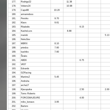
177.
Rodrigo22
11.38
178.
Vebers24
10.98
179.
Capo88
10.20
180.
armanndsss
181.
Persiks
9.70
182.
Klavs
9.61
183.
Rbalodis
9.15
184.
KasheLszs
8.88
185.
mariob
5.13
186.
NekoSev
187.
MBRX
8.10
188.
priedza
7.60
189.
kashiks
7.60
190.
Širaks
191.
ABEK
6.75
192.
VA57
193.
Edvards
194.
GZRacing
195.
MartinsZ
5.45
196.
Andruha
197.
archa17
198.
Kļavupuika
2.50
2.00
199.
Toms Roberts
200.
FORCEMAJEURE
4.00
201.
miks_kenavs
3.95
202.
Barterx