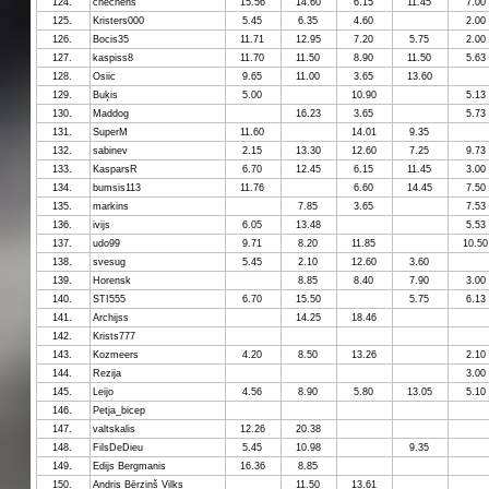
124.
chechens
15.56
14.60
6.15
11.45
7.00
125.
Kristers000
5.45
6.35
4.60
2.00
126.
Bocis35
11.71
12.95
7.20
5.75
2.00
127.
kaspiss8
11.70
11.50
8.90
11.50
5.63
128.
Osiic
9.65
11.00
3.65
13.60
129.
Buķis
5.00
10.90
5.13
130.
Maddog
16.23
3.65
5.73
131.
SuperM
11.60
14.01
9.35
132.
sabinev
2.15
13.30
12.60
7.25
9.73
133.
KasparsR
6.70
12.45
6.15
11.45
3.00
134.
bumsis113
11.76
6.60
14.45
7.50
135.
markins
7.85
3.65
7.53
136.
ivijs
6.05
13.48
5.53
137.
udo99
9.71
8.20
11.85
10.50
138.
svesug
5.45
2.10
12.60
3.60
139.
Horensk
8.85
8.40
7.90
3.00
140.
STI555
6.70
15.50
5.75
6.13
141.
Archijss
14.25
18.46
142.
Krists777
143.
Kozmeers
4.20
8.50
13.26
2.10
144.
Rezija
3.00
145.
Leijo
4.56
8.90
5.80
13.05
5.10
146.
Petja_bicep
147.
valtskalis
12.26
20.38
148.
FilsDeDieu
5.45
10.98
9.35
149.
Edijs Bergmanis
16.36
8.85
150.
Andris Bērziņš Vilks
11.50
13.61