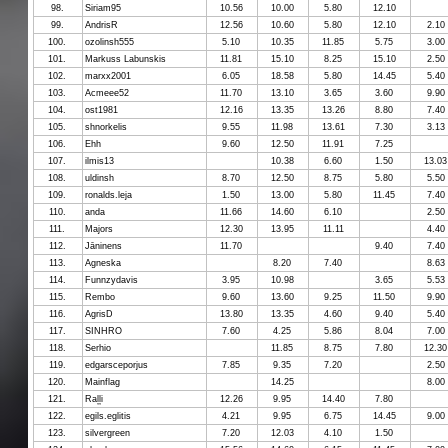
98.
Siriam95
10.56
10.00
5.80
12.10
99.
AndrisR
12.56
10.60
5.80
12.10
2.10
100.
ozolinsh555
5.10
10.35
11.85
5.75
3.00
101.
Markuss Labunskis
11.81
15.10
8.25
15.10
2.50
102.
marxx2001
6.05
18.58
5.80
14.45
5.40
103.
Acmeee52
11.70
13.10
3.65
3.60
9.90
104.
ost1981
12.16
13.35
13.26
8.80
7.40
105.
shnorkelis
9.55
11.98
13.61
7.30
3.13
106.
Ehh
9.60
12.50
11.91
7.25
107.
ilmis13
10.38
6.60
1.50
13.03
108.
uldinsh
8.70
12.50
8.75
5.80
5.50
109.
ronalds.leja
1.50
13.00
5.80
11.45
7.40
110.
anda
11.66
14.60
6.10
2.50
111.
Majors
12.30
13.95
11.11
4.40
112.
Jāninens
11.70
9.40
7.40
113.
Agneska
8.20
7.40
8.63
114.
Funnzydavis
3.95
10.98
3.65
5.53
115.
Rembo
9.60
13.60
9.25
11.50
9.90
116.
AgrisD
13.80
13.35
4.60
9.40
5.40
117.
SINHRO
7.60
4.25
5.86
8.04
7.00
118.
Serhio
11.85
8.75
7.80
12.30
119.
edgarsceporjus
7.85
9.35
7.20
2.50
120.
Mainflag
14.25
8.00
121.
Raļļi
12.26
9.95
14.40
7.80
122.
egils.eglitis
4.21
9.95
6.75
14.45
9.00
123.
silvergreen
7.20
12.03
4.10
1.50