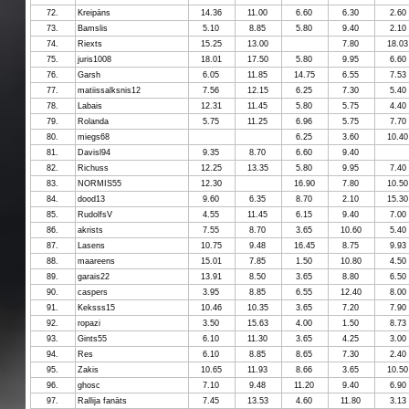
72.
Kreipāns
14.36
11.00
6.60
6.30
2.60
73.
Bamslis
5.10
8.85
5.80
9.40
2.10
74.
Riexts
15.25
13.00
7.80
18.03
75.
juris1008
18.01
17.50
5.80
9.95
6.60
76.
Garsh
6.05
11.85
14.75
6.55
7.53
77.
matiissalksnis12
7.56
12.15
6.25
7.30
5.40
78.
Labais
12.31
11.45
5.80
5.75
4.40
79.
Rolanda
5.75
11.25
6.96
5.75
7.70
80.
miegs68
6.25
3.60
10.40
81.
Davisl94
9.35
8.70
6.60
9.40
82.
Richuss
12.25
13.35
5.80
9.95
7.40
83.
NORMIS55
12.30
16.90
7.80
10.50
84.
dood13
9.60
6.35
8.70
2.10
15.30
85.
RudolfsV
4.55
11.45
6.15
9.40
7.00
86.
akrists
7.55
8.70
3.65
10.60
5.40
87.
Lasens
10.75
9.48
16.45
8.75
9.93
88.
maareens
15.01
7.85
1.50
10.80
4.50
89.
garais22
13.91
8.50
3.65
8.80
6.50
90.
caspers
3.95
8.85
6.55
12.40
8.00
91.
Keksss15
10.46
10.35
3.65
7.20
7.90
92.
ropazi
3.50
15.63
4.00
1.50
8.73
93.
Gints55
6.10
11.30
3.65
4.25
3.00
94.
Res
6.10
8.85
8.65
7.30
2.40
95.
Zakis
10.65
11.93
8.66
3.65
10.50
96.
ghosc
7.10
9.48
11.20
9.40
6.90
97.
Rallija fanāts
7.45
13.53
4.60
11.80
3.13