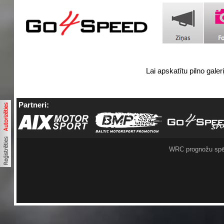
Lai apskatītu pilno galer
Partneri:
WRC prognožu spē