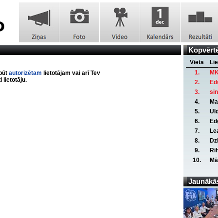
Kopvērt
Vieta
Lie
1.
MK
ābūt
autorizētam
lietotājam vai arī Tev
lietotāju.
2.
Ed
3.
si
4.
Ma
5.
Ul
6.
Ed
7.
Le
8.
Dz
9.
Ri
10.
Mā
Jaunākās