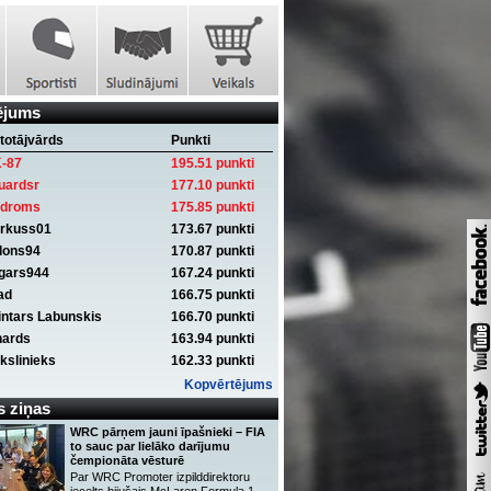
ējums
totājvārds
Punkti
-87
195.51 punkti
uardsr
177.10 punkti
ndroms
175.85 punkti
rkuss01
173.67 punkti
dons94
170.87 punkti
gars944
167.24 punkti
ad
166.75 punkti
intars Labunskis
166.70 punkti
hards
163.94 punkti
kslinieks
162.33 punkti
Kopvērtējums
 ziņas
WRC pārņem jauni īpašnieki – FIA
to sauc par lielāko darījumu
čempionāta vēsturē
Par WRC Promoter izpilddirektoru