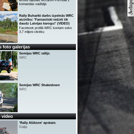
iecelts bijušais McLaren Formula 1
komandas vadītājs
Rally Buhariki darbs izpelnās WRC
atzinību: 'Fantastiski redzēt tik
daudz Latvijas karogu!' (VIDEO)
Facebook profilā WRC kontam seko
3,7 miljoni cilvēku
 foto galerijas
Somijas WRC rallijs
WRC
Somijas WRC Shakedown
WRC
 video
'Rally Alūksne' apskats
Rallijs