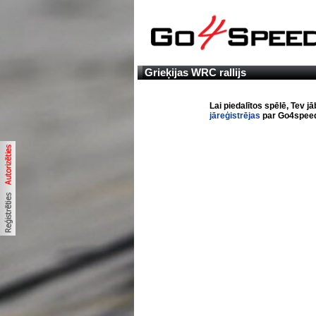
Grieķijas WRC rallijs
Lai piedalītos spēlē, Tev j
jāreģistrējas
par Go4speed 